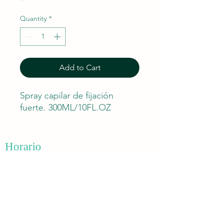
Quantity
*
Add to Cart
Spray capilar de fijación
fuerte. 300ML/10FL.OZ
Horario
Lunes - Sábados 8:30 am - 6:00 pm
​​Domingo: 11:00 am - 6:00 pm
Contáctanos
(939) 494 -1111
/
(939) 499 -1110
molecula.hairsalon@gmail.com