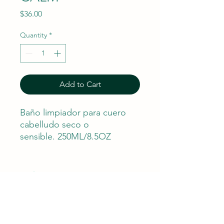
Price
$36.00
Quantity
*
Add to Cart
Baño limpiador para cuero
cabelludo seco o
sensible. 250ML/8.5OZ
Horario
Lunes - Sábados 8:30 am - 6:00 pm
​​Domingo: 11:00 am - 6:00 pm
Contáctanos