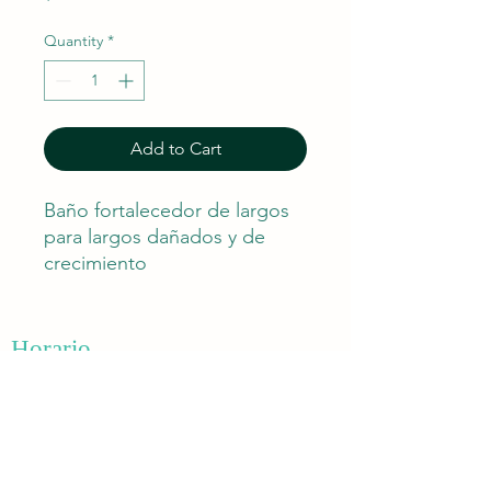
Quantity
*
Add to Cart
Baño fortalecedor de largos
para largos dañados y de
crecimiento
lento. 250ML/8.5OZ
Horario
Lunes - Sábados 8:30 am - 6:00 pm
​​Domingo: 11:00 am - 6:00 pm
Contáctanos
(939) 494 -1111
/
(939) 499 -1110