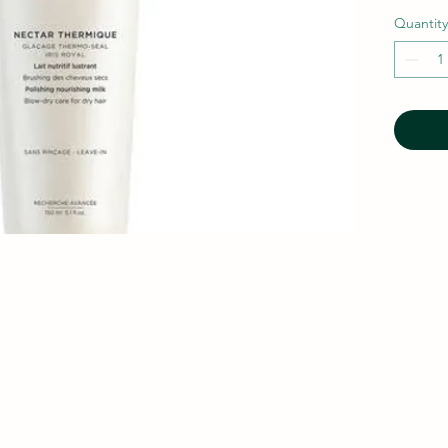
Quantity
:00 pm
 -1110