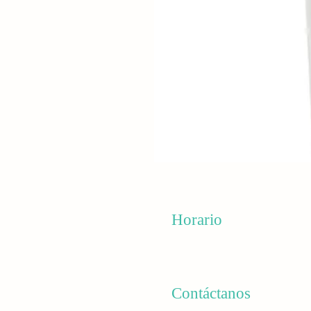
Horario
Lunes - Sábados 8:30 am - 6
​​Domingo: 11:00 am - 6:00 pm
Contáctanos
(939) 494 -1111 / (939) 499