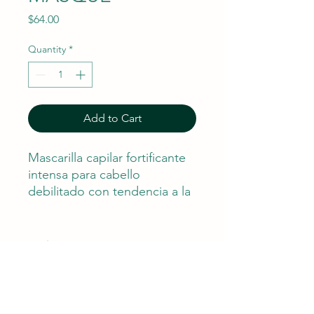
Price
$64.00
Quantity
*
Add to Cart
Mascarilla capilar fortificante
intensa para cabello
debilitado con tendencia a la
caída por rotura del
cepillado. Para uso semanal.
200ML/ 6.8 OZ
Horario
Lunes - Sábados 8:30 am - 6:00 pm
​​Domingo: 11:00 am - 6:00 pm
Contáctanos