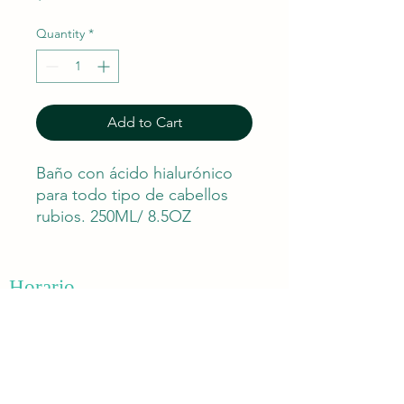
Quantity
*
Add to Cart
Baño con ácido hialurónico
para todo tipo de cabellos
rubios. 250ML/ 8.5OZ
Horario
Lunes - Sábados 8:30 am - 6:00 pm
​​Domingo: 11:00 am - 6:00 pm
Contáctanos
(939) 494 -1111
/
(939) 499 -1110